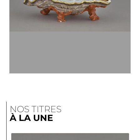
ECRITOIRE EN FORME DE
COQUILLE
MNC2815.7 © GRANDPALAISRMN (SÈVRES -
NOS TITRES
MANUFACTURE ET MUSÉE NATIONAUX) /
STÉPHANE MARÉCHALLE
À LA UNE