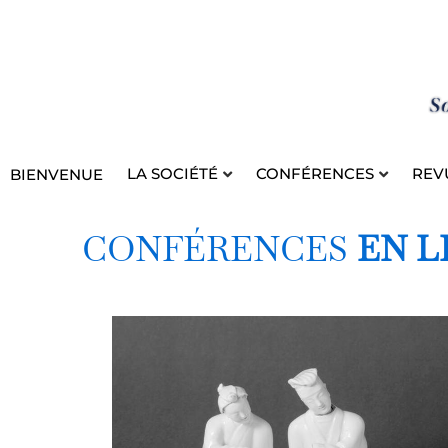
Aller
au
contenu
LA SOCIÉTÉ
CONFÉRENCES
REV
BIENVENUE
CONFÉRENCES
EN L