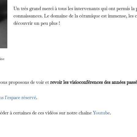
Un très grand merci à tous les intervenants qui ont permis la p
connaissances. Le domaine de la céramique est immense, les 
découvrir un peu plus !
ine
vous proposons de voir et
revoir les visioconférences des années pass
ns l’espace réservé
.
der à certaines de ces vidéos sur notre chaîne
Youtube
.