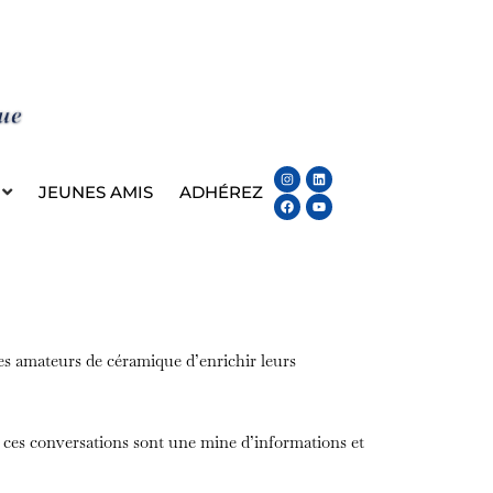
Instagram
Facebook
Linkedin
Youtube
JEUNES AMIS
ADHÉREZ
les amateurs de céramique d’enrichir leurs
 ces conversations sont une mine d’informations et