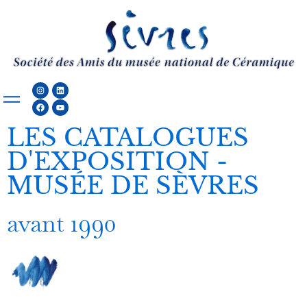
Aller
au
contenu
Instagram
Facebook
Linkedin
Youtube
LES CATALOGUES
D'EXPOSITION -
MUSÉE DE SÈVRES
avant 1990