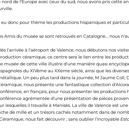
du nord de l’Europe avec ceux du sud, nous avons pris cette an
ville.
 eu donc pour thème les productions hispaniques et particul
 les Amis du musée se sont retrouvés en Catalogne… nous n’a
ès l’arrivée à l’aéroport de Valence, nous débutons nos visites
roduction céramique, ce centre sera le lien entre les produc
e musée de cette ville illustre d’une manière quasi encyclop
spagnoles du XIVème au XXème siècle, ainsi que les diverses 
étallique. Un peu plus tard dans la journée, M Jaume Coll, 
éramique, nous présente une fantastique collection d’Alcora
onférence, en français, pour nous présenter les productions
onférence agrémentée d’une présentation de pièces provenan
ur lesquelles il travaille à Manisès. La ville de Valence est 
iche de mille et un trésors cachés notamment dans de nom
éramique, nous fait découvrir ; sans oublier l’incroyable
Est