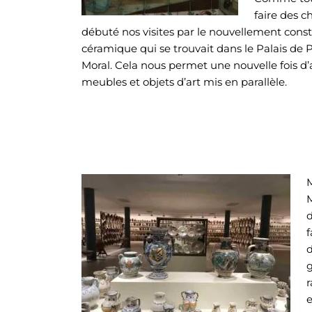
faire des ch
débuté nos visites par le nouvellement constr
céramique qui se trouvait dans le Palais de
Moral. Cela nous permet une nouvelle fois d
meubles et objets d’art mis en parallèle.
M
M
d
f
d
g
r
e