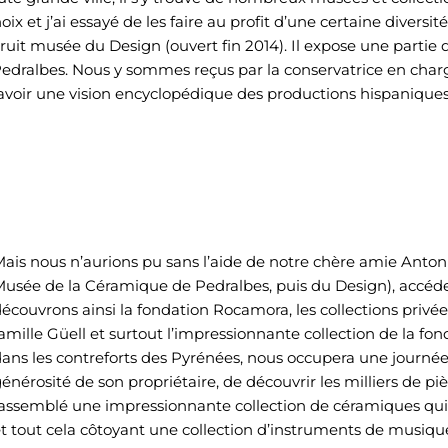
oix et j’ai essayé de les faire au profit d’une certaine diversi
uit musée du Design (ouvert fin 2014). Il expose une partie d
 Pedralbes. Nous y sommes reçus par la conservatrice en cha
’avoir une vision encyclopédique des productions hispaniqu
ais nous n’aurions pu sans l’aide de notre chère amie Anto
usée de la Céramique de Pedralbes, puis du Design), accéder
écouvrons ainsi la fondation Rocamora, les collections privé
amille Güell et surtout l’impressionnante collection de la fon
ans les contreforts des Pyrénées, nous occupera une journée
énérosité de son propriétaire, de découvrir les milliers de piè
assemblé une impressionnante collection de céramiques qui 
t tout cela côtoyant une collection d’instruments de musiqu