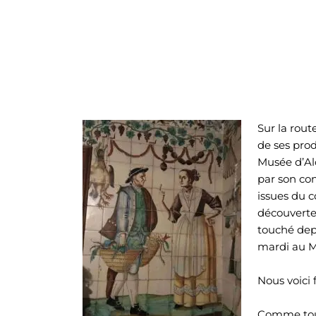
Sur la rout
de ses prod
Musée d’Al
par son co
issues du c
découverte 
touché depu
mardi au M
Nous voici 
Comme tout