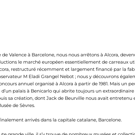
e de Valence à Barcelone, nous nous arrêtons à Alcora, deven
uctions le marché européen essentiellement de carreaux utili
cora, restructuré récemment et largement financé par la fab
nservateur M Eladi Grangel Nebot ; nous y découvrons égal
oncours annuel organisé à Alcora à partir de 1981. Mais un peu
d’un palais à Benicarlo qui abrite toujours un extraordinaire
is sa création, dont Jack de Beurville nous avait entretenu
usée de Sèvres.
finalement arrivés dans la capitale catalane, Barcelone.
e grande ville, il s’y trouve de nombreux musées et collect