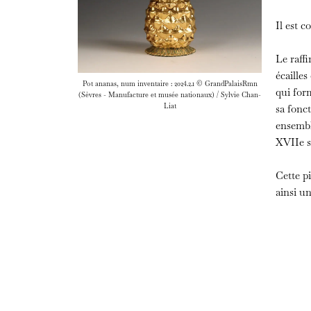
Il est 
Le raffi
écailles
Pot ananas, num inventaire : 2024.2.1 © GrandPalaisRmn
qui form
(Sèvres - Manufacture et musée nationaux) / Sylvie Chan-
Liat
sa fonct
ensembl
XVIIe si
Cette p
ainsi u