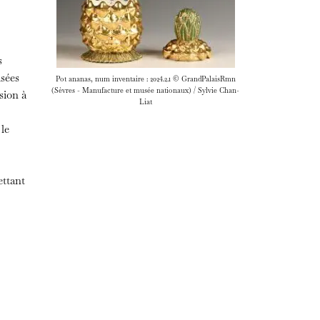
s
isées
Pot ananas, num inventaire : 2024.2.1 © GrandPalaisRmn
(Sèvres - Manufacture et musée nationaux) / Sylvie Chan-
sion à
Liat
 le
ettant