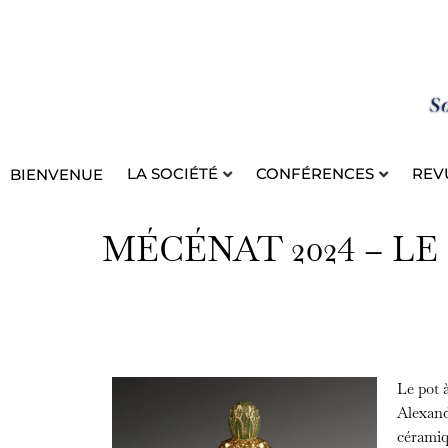
Aller
au
contenu
LA SOCIÉTÉ
CONFÉRENCES
REV
BIENVENUE
MÉCÉNAT 2024 – LE
Le pot à
Alexand
céramiqu