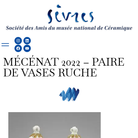
Aller
au
contenu
Instagram
Facebook
Linkedin
Youtube
MÉCÉNAT 2022 – PAIRE
DE VASES RUCHE