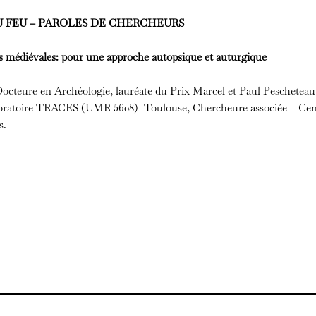
DU FEU – PAROLES DE CHERCHEURS
s médiévales: pour une approche autopsique et auturgique
Docteure en Archéologie, lauréate du Prix Marcel et Paul Pescheteau
ratoire TRACES (UMR 5608) -Toulouse, Chercheure associée – Ce
s.