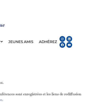
Instagram
Facebook
Linkedin
Youtube
JEUNES AMIS
ADHÉREZ
nt.
es sont enregistrées et les liens de rediffusion
re.